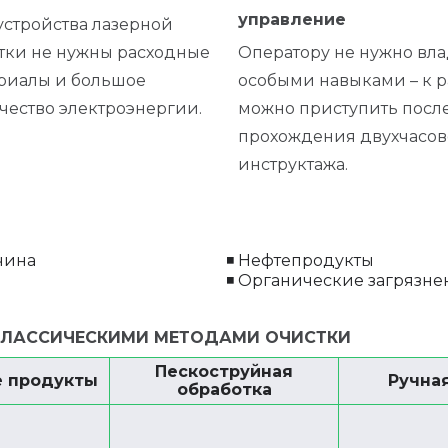
управление
устройства лазерной
тки не нужны расходные
Оператору не нужно вла
риалы и большое
особыми навыками – к р
чество электроэнергии.
можно приступить посл
прохождения двухчасов
инструктажа.
чина
◾ Нефтепродукты
р
◾ Органические загрязне
 КЛАССИЧЕСКИМИ МЕТОДАМИ ОЧИСТКИ
Пескоструйная
е продукты
Ручная
обработка