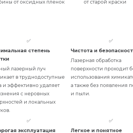
бины от оксидных пленок
от старой краски
✅
✅
имальная степень
Чистота и безопасност
тки
Лазерная обработка
ый лазерный луч
поверхности проходит б
икает в труднодоступные
использования химикат
а и эффективно удаляет
а также без появления п
язнения с неровных
и пыли.
рхностей и локальных
ков.
✅
✅
рогая эксплуатация
Легкое и понятное