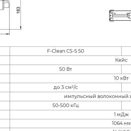
F-Clean CS-S 50
Кейс
50 Вт
10 кВт
до 3 см²/с
импульсный волоконный л
50-500 кГц
1 мДж
1064 нм