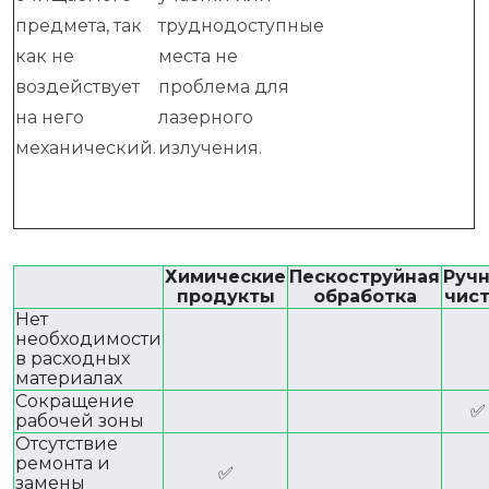
предмета, так
труднодоступные
как не
места не
воздействует
проблема для
на него
лазерного
механический.
излучения.
Химические
Пескоструйная
Руч
продукты
обработка
чис
Нет
необходимости
в расходных
материалах
Сокращение
✅
рабочей зоны
Отсутствие
ремонта и
✅
замены