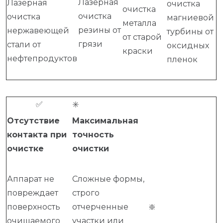
Лазерная
Лазерная
очистка
очистка
очистка
очистка
магниевой
металла
резины от
нержавеющей
турбины от
от старой
грязи
стали от
оксидных
краски
нефтепродуктов
пленок
✅
✳️
Отсутствие
Максимальная
контакта при
точность
очистке
очистки
Аппарат не
Сложные формы,
повреждает
строго
поверхность
отчерченные
❇️
очищаемого
участки или